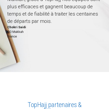
l’i
plus efficaces et gagnent beaucoup de
ses
évi
temps et de fiabilité à traiter les centaines
ent
con
de départs par mois.
pou
Chokri Saidi
GO Makkah
Enco
France
Moh
Sahe
Mali
TopHajj partenaires &