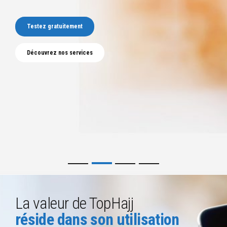
tement
tement
tement
Testez gratuitement
s services
s services
s services
Découvrez nos services
La valeur de TopHajj
réside dans son utilisation