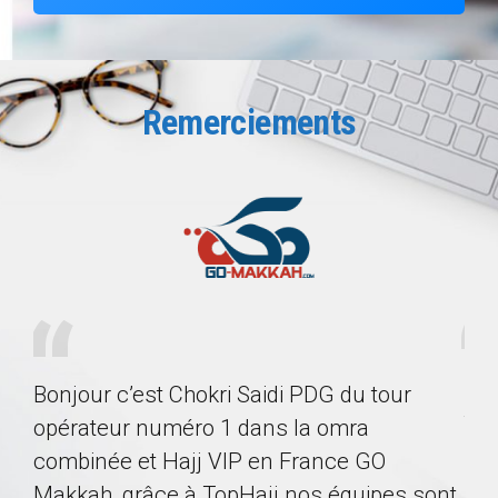
5
6
6
7
7
8
Remerciements
8
9
9
0
0
Je 
Bonjour c’est Chokri Saidi PDG du tour
ris
tou
opérateur numéro 1 dans la omra
hel
pou
combinée et Hajj VIP en France GO
Voy
Makkah, grâce à TopHajj nos équipes sont