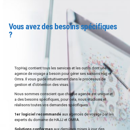
Vous avez des besoins spécifiques
?
TopHajj contient tous les services et les outils dont une
0
agence de voyage a besoin pour gérer ses saisons Hajj et
1
Omra. Il vous guide intuitivement dans le processus de
gestion et d’obtention des visas.
2
Nous sommes conscient que chaque agence est unique et
3
0
a des besoins spécifiques, pour cela, nous étudions et
réalisons toutes vos demandes spécifiques.
4
1
1er logiciel recommandé
aux agences de voyage par les
0
5
2
experts du domaine de HAJJ et OMRA.
1
6
Solutions conformes
aux dernières mises à jour des