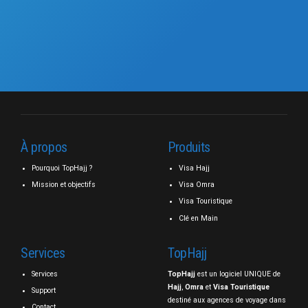
À propos
Produits
Pourquoi TopHajj ?
Visa Hajj
Mission et objectifs
Visa Omra
Visa Touristique
Clé en Main
Services
TopHajj
Services
TopHajj
est un logiciel UNIQUE de
Hajj
,
Omra
et
Visa Touristique
Support
destiné aux agences de voyage dans
Contact